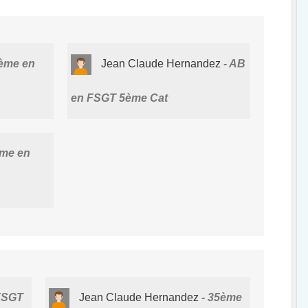
ème en
Jean Claude Hernandez
AB
en FSGT 5ème Cat
me en
FSGT
Jean Claude Hernandez
35ème