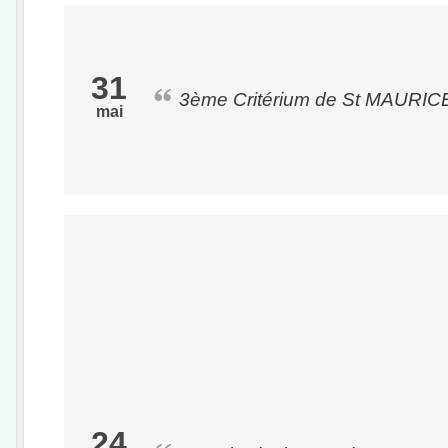
31
3ème Critérium de St MAURICE 
mai
24