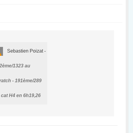
Sebastien Poizat
2ème/1323 au
ratch - 191ème/289
 cat H4 en 6h19,26