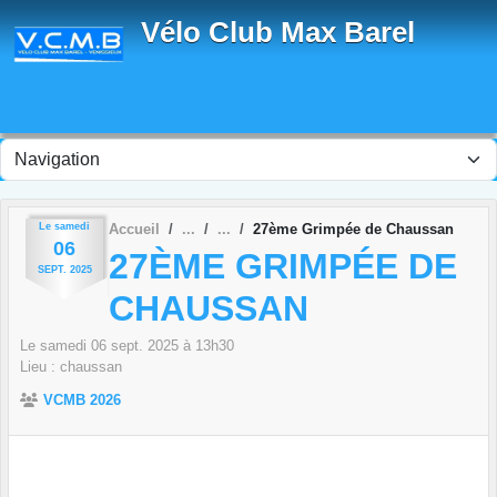
Panneau de gestion des cookies
Vélo Club Max Barel
Le
samedi
Accueil
27ème Grimpée de Chaussan
06
27ÈME GRIMPÉE DE
SEPT.
2025
CHAUSSAN
Le
samedi
06
sept.
2025
à 13h30
Lieu :
chaussan
VCMB 2026