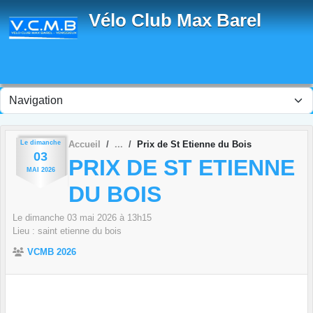
Panneau de gestion des cookies
Vélo Club Max Barel
Le
dimanche
Accueil
Prix de St Etienne du Bois
03
PRIX DE ST ETIENNE
MAI
2026
DU BOIS
Le
dimanche
03
mai
2026
à 13h15
Lieu :
saint etienne du bois
VCMB 2026